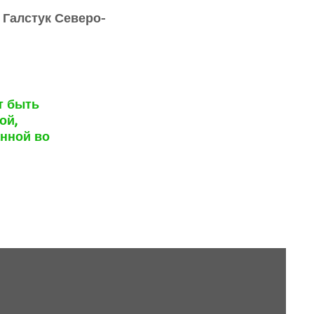
 Галстук Северо-
т быть
ой,
анной во