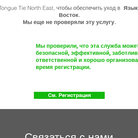
ongue Tie North East, чтобы обеспечить уход в
Язык
Восток.
Мы еще не проверяли эту услугу.
Мы проверили, что эта служба може
безопасной, эффективной, заботлив
ответственной и хорошо организов
время регистрации.
См. Регистрация
Связаться с нами