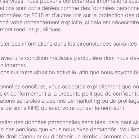
e services, nous pouvons collecter des informations susc
ations sont considérées comme des "données personnelle
s données de 2018 et d'autres lois sur la protection des
nné votre consentement explicite, si cela est nécessaire
rément rendues publiques.
ter ces informations dans les circonstances suivantes 
s avez une condition médicale particulière dont nous dev
n informer.
ons sur votre situation actuelle, afin que nous soyons b
nnelles sensibles, vous acceptez explicitement que nous
ices et conformément à la présente politique de confident
rmations sensibles à des fins de marketing ou de profila
ire de soins NHS qu'avec votre consentement écrit.
traiter des données personnelles sensibles, cela peut 
tie des services que vous nous avez demandés. Veuillez
le droit d'annuler ou d'obtenir un remboursement du pr